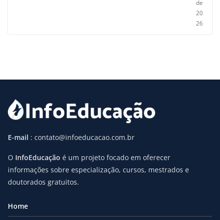
de
20
26
E-mail
: contato@infoeducacao.com.br
O
InfoEducação
é um projeto focado em oferecer
informações sobre especialização, cursos, mestrados e
doutorados gratuitos.
Home