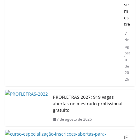
se
m
es
tre
7
de
ag
ost
o
de
20
26
PROFLETRAS 2027: 919 vagas
abertas no mestrado profissional
gratuito
7 de agosto de 2026
IF