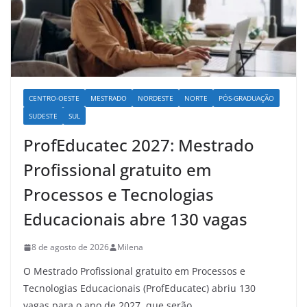
CENTRO-OESTE
MESTRADO
NORDESTE
NORTE
PÓS-GRADUAÇÃO
SUDESTE
SUL
ProfEducatec 2027: Mestrado
Profissional gratuito em
Processos e Tecnologias
Educacionais abre 130 vagas
8 de agosto de 2026
Milena
O Mestrado Profissional gratuito em Processos e
Tecnologias Educacionais (ProfEducatec) abriu 130
vagas para o ano de 2027, que serão