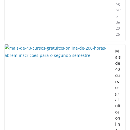
ag
ost
o
de
20
26
M
ais
de
40
cu
rs
os
gr
at
uit
os
on
lin