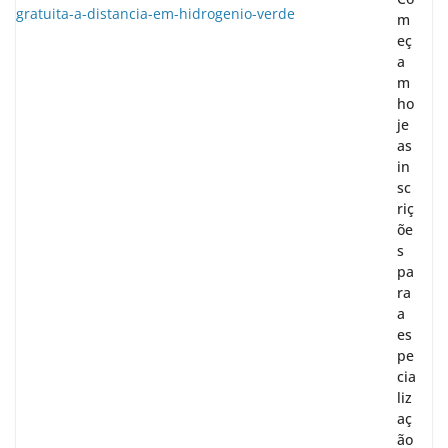
m
eç
a
m
ho
je
as
in
sc
riç
õe
s
pa
ra
a
es
pe
cia
liz
aç
ão