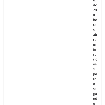
e,
de
20
0
ho
ra
s,
ab
re
m
in
sc
riç
õe
s
pa
ra
o
se
gu
nd
o