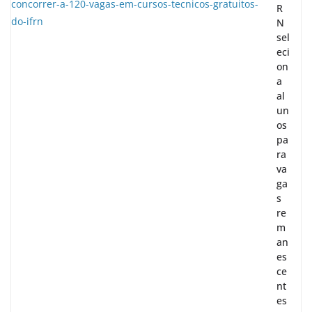
R
N
sel
eci
on
a
al
un
os
pa
ra
va
ga
s
re
m
an
es
ce
nt
es