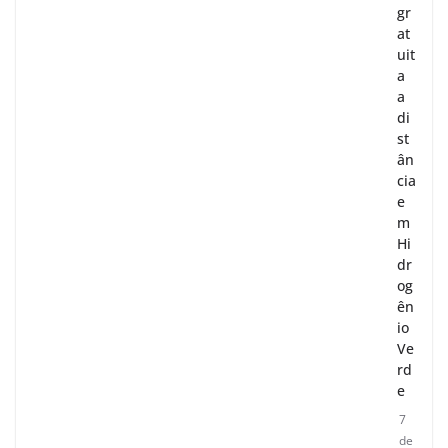
gr
at
uit
a
a
di
st
ân
cia
e
m
Hi
dr
og
ên
io
Ve
rd
e
7
de