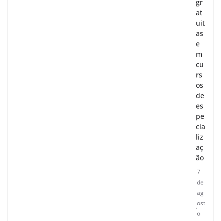
gr
at
uit
as
e
m
cu
rs
os
de
es
pe
cia
liz
aç
ão
7
de
ag
ost
o