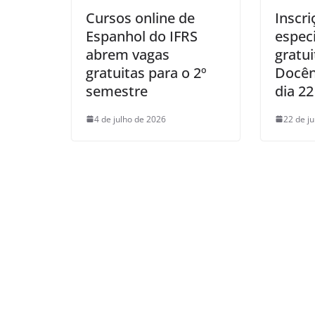
Cursos online de
Inscri
Espanhol do IFRS
especi
abrem vagas
gratu
gratuitas para o 2º
Docê
semestre
dia 22
4 de julho de 2026
22 de j