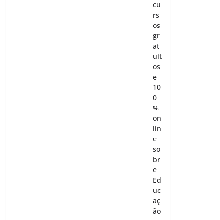
cu
rs
os
gr
at
uit
os
e
10
0
%
on
lin
e
so
br
e
Ed
uc
aç
ão