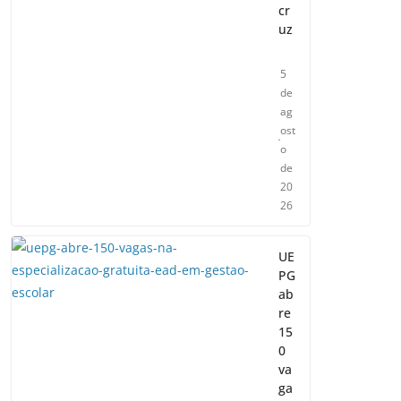
cr
uz
5
de
ag
ost
o
de
20
26
UE
PG
ab
re
15
0
va
ga