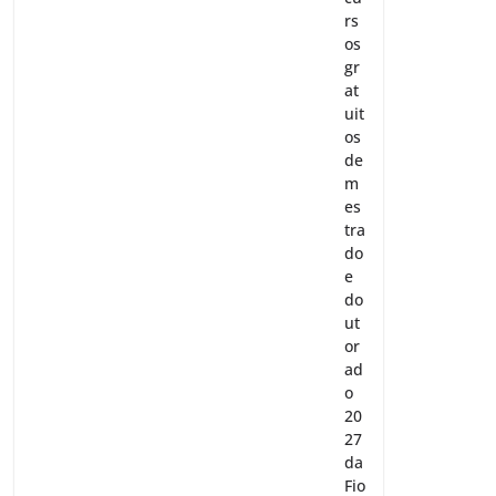
rs
os
gr
at
uit
os
de
m
es
tra
do
e
do
ut
or
ad
o
20
27
da
Fio