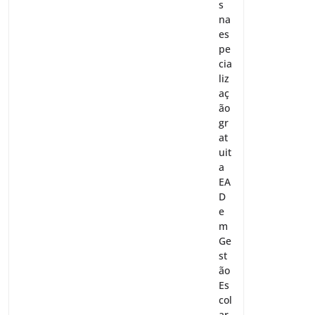
s
na
es
pe
cia
liz
aç
ão
gr
at
uit
a
EA
D
e
m
Ge
st
ão
Es
col
ar