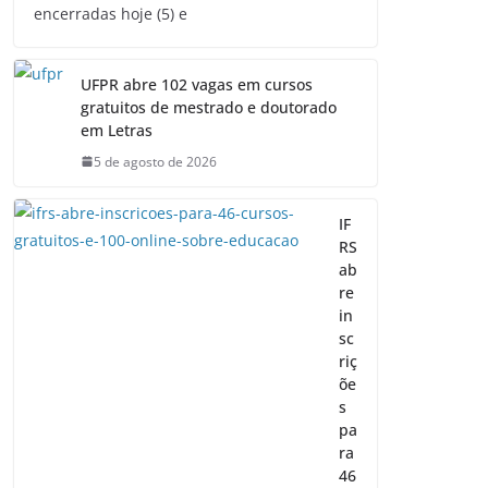
encerradas hoje (5) e
UFPR abre 102 vagas em cursos
gratuitos de mestrado e doutorado
em Letras
5 de agosto de 2026
IF
RS
ab
re
in
sc
riç
õe
s
pa
ra
46