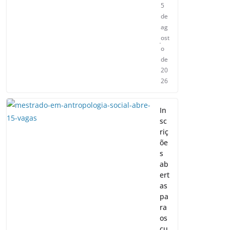
5
de
ag
ost
o
de
20
26
In
sc
riç
õe
s
ab
ert
as
pa
ra
os
cu