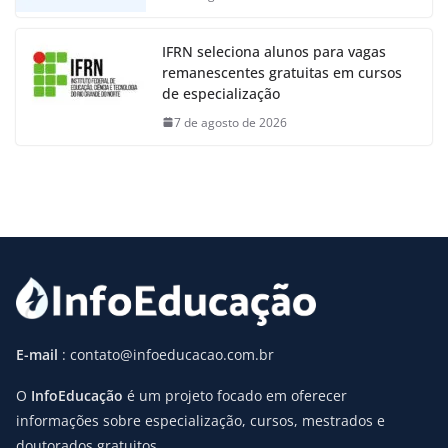
IFRN seleciona alunos para vagas
remanescentes gratuitas em cursos
de especialização
7 de agosto de 2026
E-mail
: contato@infoeducacao.com.br
O
InfoEducação
é um projeto focado em oferecer
informações sobre especialização, cursos, mestrados e
doutorados gratuitos.