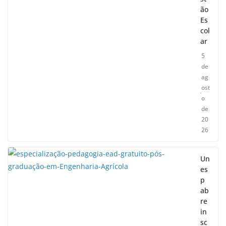
ão
Es
col
ar
5
de
ag
ost
o
de
20
26
Un
es
p
ab
re
in
sc