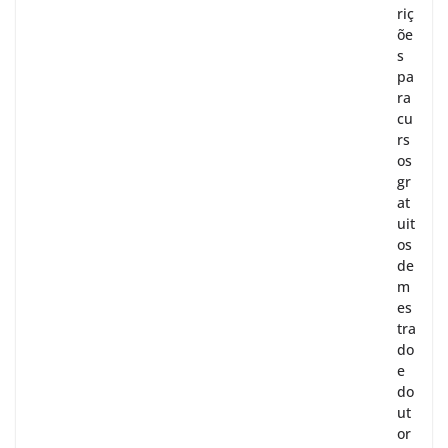
riç
õe
s
pa
ra
cu
rs
os
gr
at
uit
os
de
m
es
tra
do
e
do
ut
or