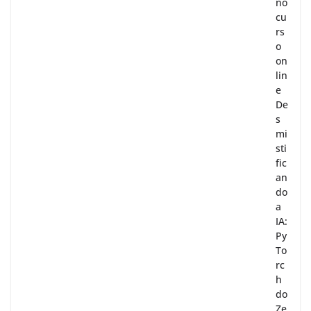
no
cu
rs
o
on
lin
e
De
s
mi
sti
fic
an
do
a
IA:
Py
To
rc
h
do
Ze