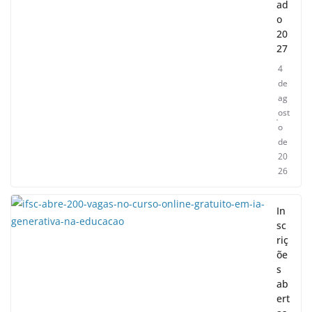
ad
o
20
27
4
de
ag
ost
o
de
20
26
In
sc
riç
õe
s
ab
ert