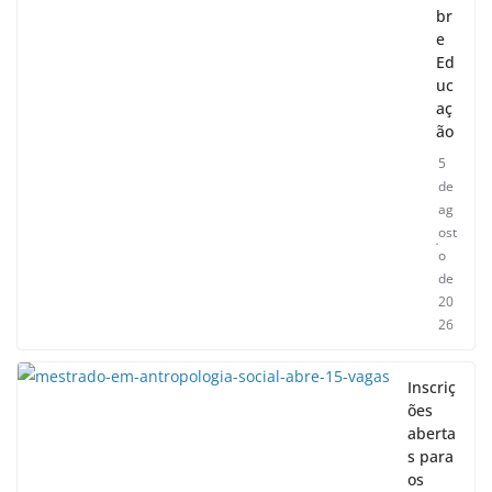
br
e
Ed
uc
aç
ão
5
de
ag
ost
o
de
20
26
Inscriç
ões
aberta
s para
os