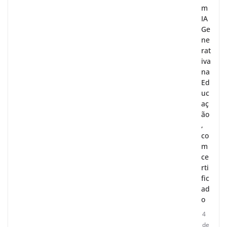
m
IA
Ge
ne
rat
iva
na
Ed
uc
aç
ão
,
co
m
ce
rti
fic
ad
o
4
de