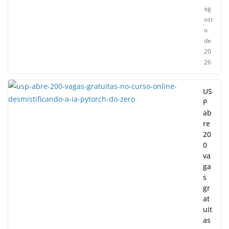
ag
ost
o
de
20
26
US
P
ab
re
20
0
va
ga
s
gr
at
uit
as