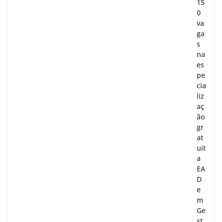
15
0
va
ga
s
na
es
pe
cia
liz
aç
ão
gr
at
uit
a
EA
D
e
m
Ge
st