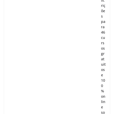
sc
riç
õe
s
pa
ra
46
cu
rs
os
gr
at
uit
os
e
10
0
%
on
lin
e
so