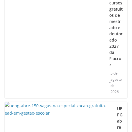
cursos
gratuit
os de
mestr
ado e
doutor
ado
2027
da
Fiocru
z
5 de
agosto
de
2026
UE
PG
ab
re