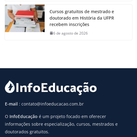
Cursos gratuitos de mestrado e
doutorado em História da UFPR
recebem inscrições
6 de agosto de 2026
E-mail
: contato@infoeducacao.com.br
O
InfoEducação
é um projeto focado em oferecer
informações sobre especialização, cursos, mestrados e
doutorados gratuitos.