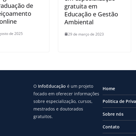
raduação de
gratuita em
eiçoamento
Educação e Gestão
online
Ambiental
gosto de 2025
29 de março de 2023
O
InfoEducação
é um projeto
Home
focado em oferecer informações
sobre especialização, cursos,
Politica de Priv
mestrados e doutorados
Sobre nós
gratuitos.
Contato