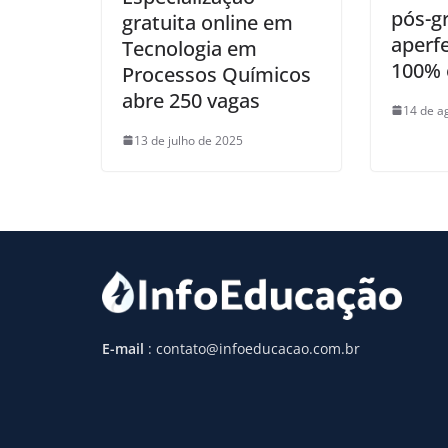
pós-g
gratuita online em
aperf
Tecnologia em
100% 
Processos Químicos
abre 250 vagas
14 de a
13 de julho de 2025
E-mail
: contato@infoeducacao.com.br