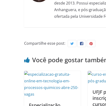
desde 2013. Possui especializ
Anhanguera, e pós-graduação
ofertada pela Universidade 
Compartilhe esse post:
Você pode gostar tamb
UFJF 
inscri
cursos
Especialização