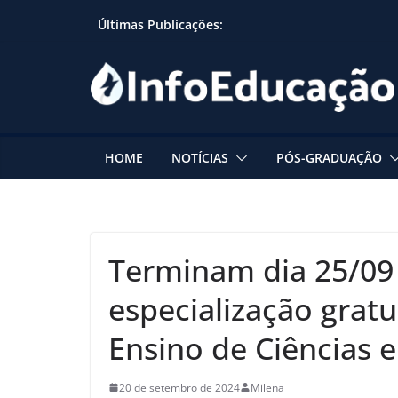
Skip
Últimas Publicações:
to
content
HOME
NOTÍCIAS
PÓS-GRADUAÇÃO
Terminam dia 25/09 
especialização grat
Ensino de Ciências 
20 de setembro de 2024
Milena