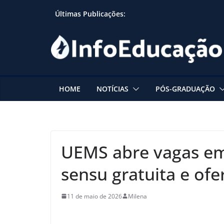
Skip
Últimas Publicações:
to
content
HOME
NOTÍCIAS
PÓS-GRADUAÇÃO
UEMS abre vagas em
sensu gratuita e ofe
11 de maio de 2026
Milena