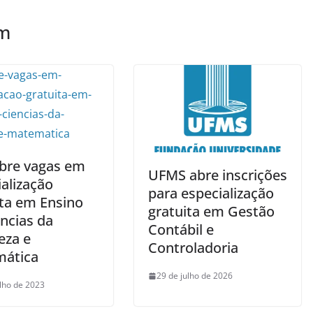
ém
abre vagas em
UFMS abre inscrições
alização
para especialização
ita em Ensino
gratuita em Gestão
ncias da
Contábil e
eza e
Controladoria
ática
29 de julho de 2026
ulho de 2023