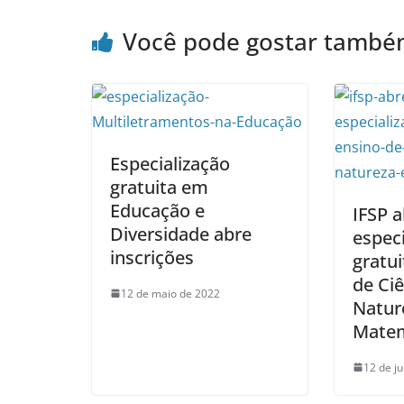
Você pode gostar tamb
Especialização
gratuita em
Educação e
IFSP 
Diversidade abre
especi
inscrições
gratu
de Ciê
12 de maio de 2022
Natur
Matem
12 de j