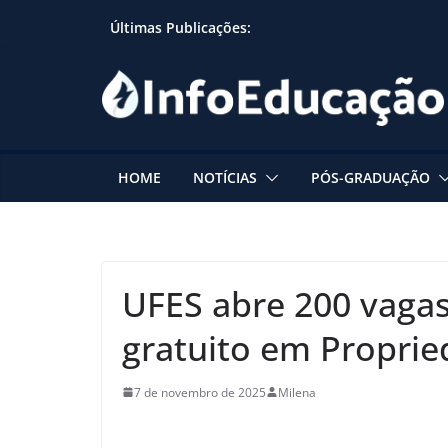
Skip
Últimas Publicações:
to
content
HOME
NOTÍCIAS
PÓS-GRADUAÇÃO
UFES abre 200 vaga
gratuito em Proprie
7 de novembro de 2025
Milena