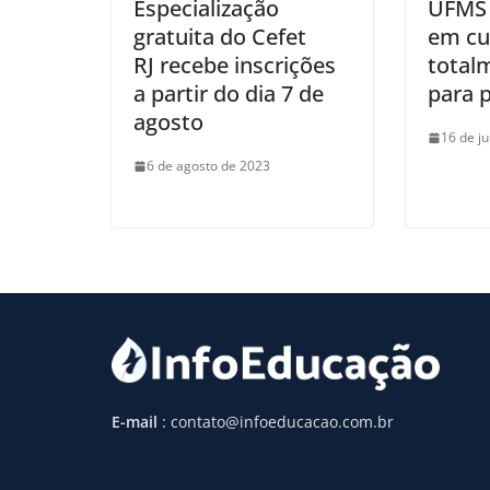
Especialização
UFMS 
gratuita do Cefet
em cu
RJ recebe inscrições
total
a partir do dia 7 de
para 
agosto
16 de j
6 de agosto de 2023
E-mail
: contato@infoeducacao.com.br