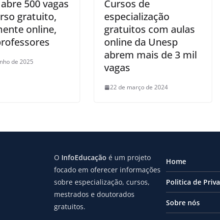
abre 500 vagas
Cursos de
rso gratuito,
especialização
mente online,
gratuitos com aulas
professores
online da Unesp
abrem mais de 3 mil
unho de 2025
vagas
22 de março de 2024
O
InfoEducação
é um projeto
Home
focado em oferecer informações
sobre especialização, cursos,
Politica de Priv
mestrados e doutorados
Sobre nós
gratuitos.