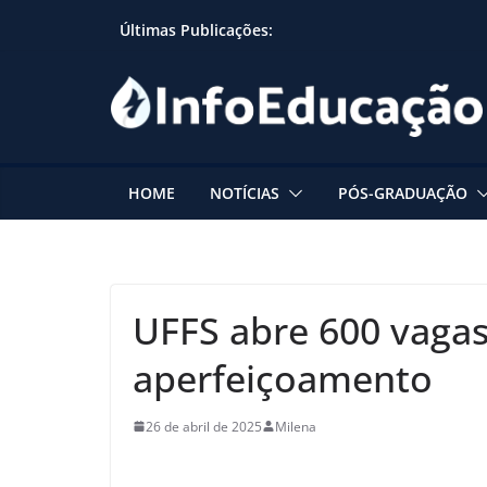
Skip
Últimas Publicações:
to
content
HOME
NOTÍCIAS
PÓS-GRADUAÇÃO
UFFS abre 600 vaga
aperfeiçoamento
26 de abril de 2025
Milena