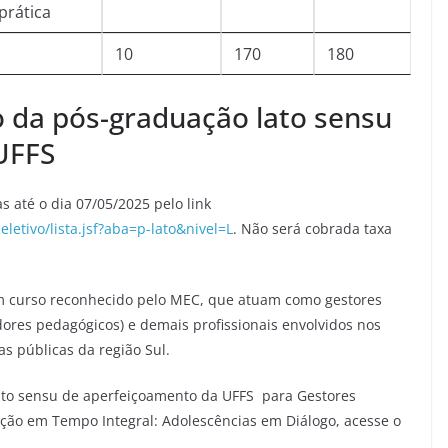
prática
10
170
180
o da pós-graduação lato sensu
UFFS
as até o dia 07/05/2025 pelo link
eletivo/lista.jsf?aba=p-lato&nivel=L
. Não será cobrada taxa
m curso reconhecido pelo MEC, que atuam como gestores
adores pedagógicos) e demais profissionais envolvidos nos
s públicas da região Sul.
ato sensu de aperfeiçoamento da UFFS para Gestores
ação em Tempo Integral: Adolescências em Diálogo, acesse o