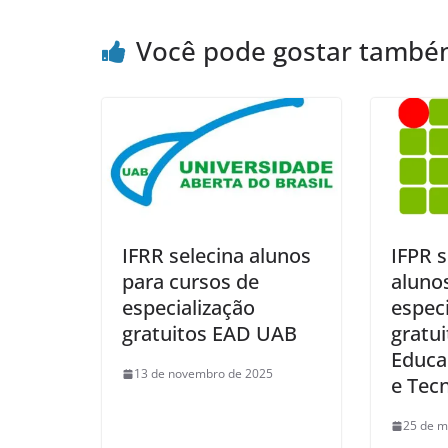
Você pode gostar tamb
IFRR selecina alunos
IFPR s
para cursos de
aluno
especialização
especi
gratuitos EAD UAB
gratu
Educa
13 de novembro de 2025
e Tec
25 de m