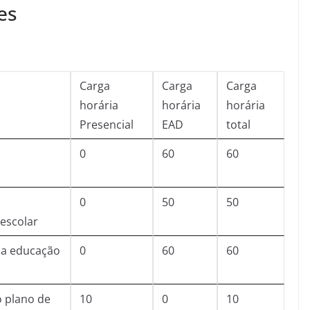
es
Carga
Carga
Carga
horária
horária
horária
Presencial
EAD
total
0
60
60
0
50
50
escolar
da educação
0
60
60
o plano de
10
0
10