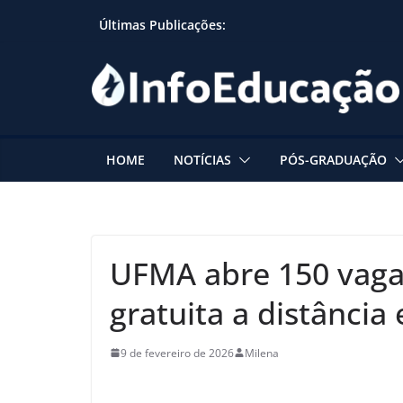
Skip
Últimas Publicações:
to
content
HOME
NOTÍCIAS
PÓS-GRADUAÇÃO
UFMA abre 150 vagas
gratuita a distânci
9 de fevereiro de 2026
Milena