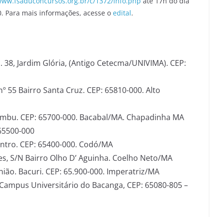
www.fsaduconcursos.org.br/c/1372/info.php
até 17h do dia
00. Para mais informações, acesse o
edital
.
d. 38, Jardim Glória, (Antigo Cetecma/UNIVIMA). CEP:
nº 55 Bairro Santa Cruz. CEP: 65810-000. Alto
 Bambu. CEP: 65700-000. Bacabal/MA. Chapadinha MA
 65500-000
entro. CEP: 65400-000. Codó/MA
s, S/N Bairro Olho D’ Aguinha. Coelho Neto/MA
União. Bacuri. CEP: 65.900-000. Imperatriz/MA
 Campus Universitário do Bacanga, CEP: 65080-805 –