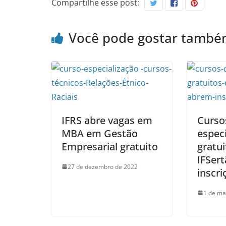
Compartilhe esse post:
Você pode gostar tamb
IFRS abre vagas em
Curso
MBA em Gestão
especi
Empresarial gratuito
gratui
IFSer
27 de dezembro de 2022
inscri
1 de ma