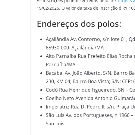
As inscrições podem ser feitas pelo link
https://
19/02/2026. O valor da taxa de inscrição é R$ 1
Endereços dos polos:
Açailândia Av. Contorno, s/n lote 01, Q
65930-000. Açailândia/MA
Alto Parnaíba Rua Prefeito Elias Rocha 
Parnaíba/MA
Bacabal Av. João Alberto, S/N, Bairro
230, KM 04, Bairro Boa Vista; S/N; CEP:
Codó Rua Henrique Figueiredo, SN – C
Coelho Neto Avenida Antonio Guimarãe
Imperatriz Rua D. Pedro II, s/n. Praça 
São Luís Av. dos Portugueses, n 1966 –
São Luís