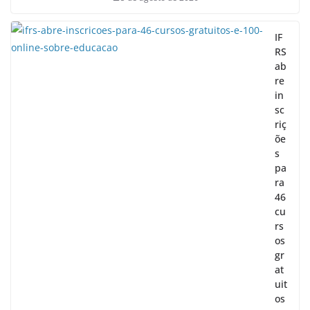
IF
RS
ab
re
in
sc
riç
õe
s
pa
ra
46
cu
rs
os
gr
at
uit
os