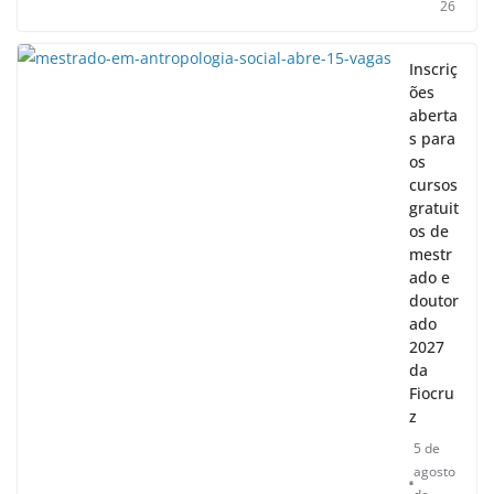
26
Inscriç
ões
aberta
s para
os
cursos
gratuit
os de
mestr
ado e
doutor
ado
2027
da
Fiocru
z
5 de
agosto