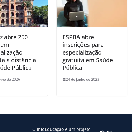
z abre 250
ESPBA abre
 em
inscrições para
alização
especialização
ta a distância
gratuita em Saúde
úde Pública
Pública
unho de 2026
24 de junho de 2023
O
InfoEducação
é um projeto
Home