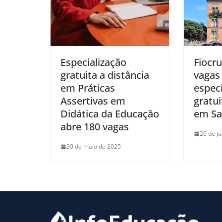
Especialização
Fiocru
gratuita a distância
vagas
em Práticas
especi
Assertivas em
gratui
Didática da Educação
em Sa
abre 180 vagas
20 de j
20 de maio de 2025