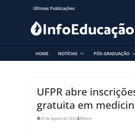
Skip
Últimas Publicações:
to
content
HOME
NOTÍCIAS
PÓS-GRADUAÇÃO
UFPR abre inscriçõ
gratuita em medicin
29 de agosto de 2023
Milena