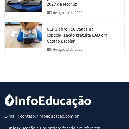
2027 da Fiocruz
5 de agosto de 2026
UEPG abre 150 vagas na
especialização gratuita EAD em
Gestão Escolar
5 de agosto de 2026
E-mail
: contato@infoeducacao.com.br
O
InfoEducação
é um projeto focado em oferecer