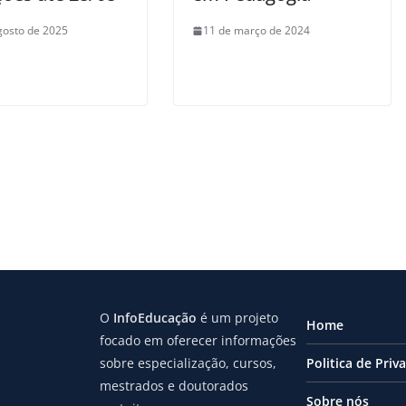
gosto de 2025
11 de março de 2024
O
InfoEducação
é um projeto
Home
focado em oferecer informações
sobre especialização, cursos,
Politica de Priv
mestrados e doutorados
Sobre nós