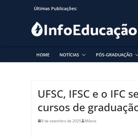
Skip
Últimas Publicações:
to
content
HOME
NOTÍCIAS
PÓS-GRADUAÇÃO
UFSC, IFSC e o IFC 
cursos de graduação
8 de setembro de 2025
Milena