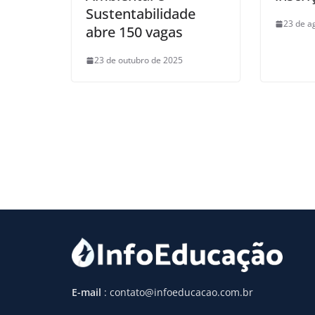
Sustentabilidade
23 de a
abre 150 vagas
23 de outubro de 2025
E-mail
: contato@infoeducacao.com.br