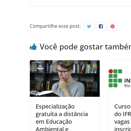
Compartilhe esse post:
Você pode gostar tamb
Especialização
Curso 
gratuita a distância
do IF
em Educação
vagas
Ambiental e
inscri