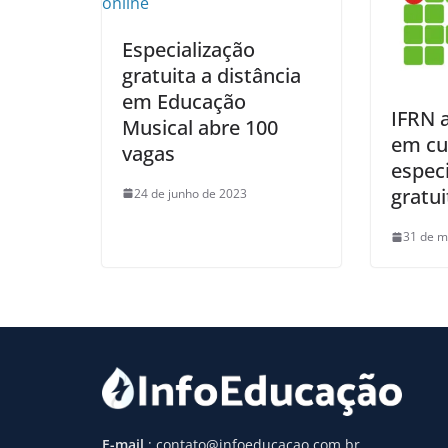
Especialização
gratuita a distância
em Educação
IFRN 
Musical abre 100
em cu
vagas
especi
gratui
24 de junho de 2023
31 de m
E-mail
: contato@infoeducacao.com.br