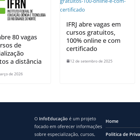
IFRJ abre vagas em
cursos gratuitos,
abre 80 vagas
100% online e com
rsos de
certificado
alização
tos a distância
12 de setembro de 2025
arço de 2026
O
InfoEducação
é um projeto
Home
focado em oferecer informações
sobre especialização, cursos,
Politica de Priv