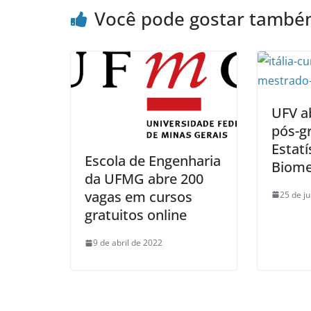
Você pode gostar tamb
UFV a
pós-g
Estatí
Escola de Engenharia
Biome
da UFMG abre 200
vagas em cursos
25 de j
gratuitos online
9 de abril de 2022