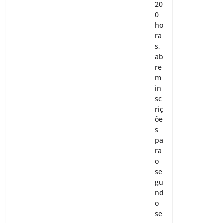
20
0
ho
ra
s,
ab
re
m
in
sc
riç
õe
s
pa
ra
o
se
gu
nd
o
se