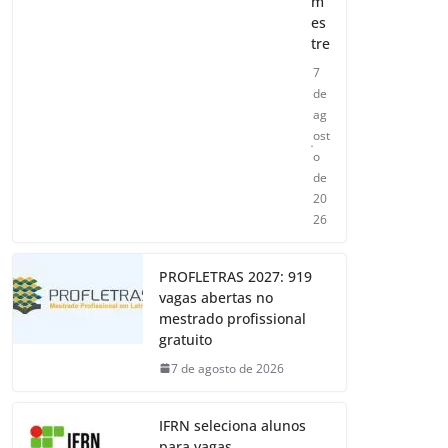
m
es
tre
7
de
ag
ost
o
de
20
26
PROFLETRAS 2027: 919
vagas abertas no
mestrado profissional
gratuito
7 de agosto de 2026
IFRN seleciona alunos
para vagas