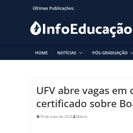
Skip
Últimas Publicações:
to
content
HOME
NOTÍCIAS
PÓS-GRADUAÇÃO
UFV abre vagas em c
certificado sobre Bo
16 de maio de 2023
Milena