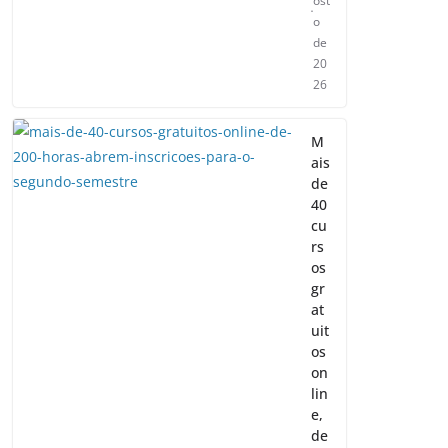
ost
o
de
20
26
M
ais
de
40
cu
rs
os
gr
at
uit
os
on
lin
e,
de