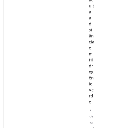
uit
a
a
di
st
ân
cia
e
m
Hi
dr
og
ên
io
Ve
rd
e
7
de
ag