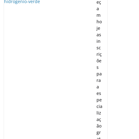
eç
a
m
ho
je
as
in
sc
riç
õe
s
pa
ra
a
es
pe
cia
liz
aç
ão
gr
at