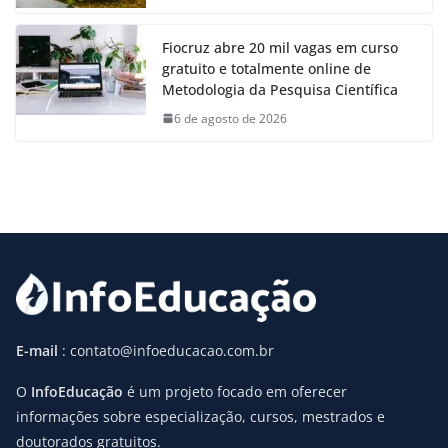
Fiocruz abre 20 mil vagas em curso
gratuito e totalmente online de
Metodologia da Pesquisa Científica
6 de agosto de 2026
E-mail
: contato@infoeducacao.com.br
O
InfoEducação
é um projeto focado em oferecer
informações sobre especialização, cursos, mestrados e
doutorados gratuitos.