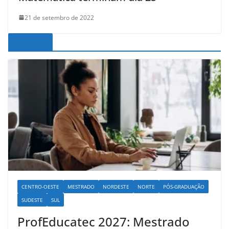
21 de setembro de 2022
Noticias
CENTRO-OESTE
MESTRADO
NORDESTE
NORTE
PÓS-GRADUAÇÃO
SUDESTE
SUL
ProfEducatec 2027: Mestrado