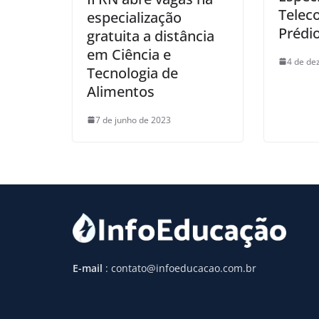
Telec
especialização
Prédio
gratuita a distância
em Ciência e
4 de de
Tecnologia de
Alimentos
7 de junho de 2023
E-mail
: contato@infoeducacao.com.br