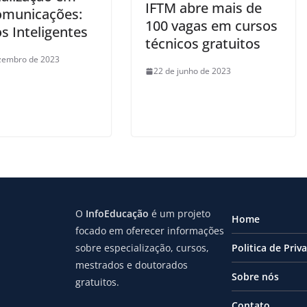
IFTM abre mais de
omunicações:
100 vagas em cursos
s Inteligentes
técnicos gratuitos
zembro de 2023
22 de junho de 2023
O
InfoEducação
é um projeto
Home
focado em oferecer informações
sobre especialização, cursos,
Politica de Priv
mestrados e doutorados
Sobre nós
gratuitos.
Contato