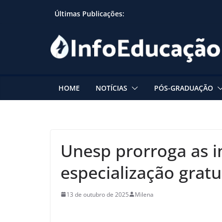
Skip
Últimas Publicações:
to
content
HOME
NOTÍCIAS
PÓS-GRADUAÇÃO
Unesp prorroga as i
especialização grat
13 de outubro de 2025
Milena