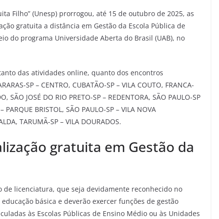
ita Filho” (Unesp) prorrogou, até 15 de outubro de 2025, as
zação gratuita a distância em Gestão da Escola Pública de
io do programa Universidade Aberta do Brasil (UAB), no
tanto das atividades online, quanto dos encontros
s: ARARAS-SP – CENTRO, CUBATÃO-SP – VILA COUTO, FRANCA-
O, SÃO JOSÉ DO RIO PRETO-SP – REDENTORA, SÃO PAULO-SP
– PARQUE BRISTOL, SÃO PAULO-SP – VILA NOVA
ALDA, TARUMÃ-SP – VILA DOURADOS.
alização gratuita em Gestão da
 de licenciatura, que seja devidamente reconhecido no
da educação básica e deverão exercer funções de gestão
nculadas às Escolas Públicas de Ensino Médio ou às Unidades