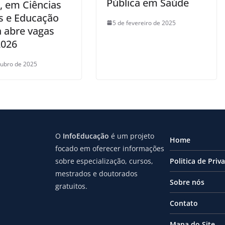
Pública em Saúde
, em Ciências
is e Educação
5 de fevereiro de 2025
a abre vagas
2026
tubro de 2025
O
InfoEducação
é um projeto
Home
focado em oferecer informações
sobre especialização, cursos,
Politica de Priv
mestrados e doutorados
Sobre nós
gratuitos.
Contato
Mapa do Site