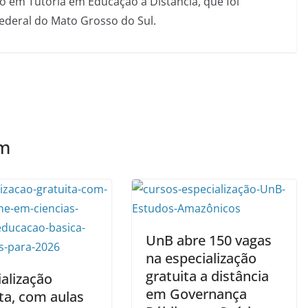
 em Tutoria em Educação a Distância, que foi
Federal do Mato Grosso do Sul.
ém
UnB abre 150 vagas
na especialização
gratuita a distância
alização
em Governança
ta, com aulas