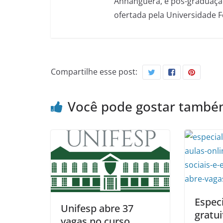
Anhanguera, e pós-graduação
ofertada pela Universidade 
Compartilhe esse post:
Você pode gostar tamb
Especi
Unifesp abre 37
gratui
vagas no curso