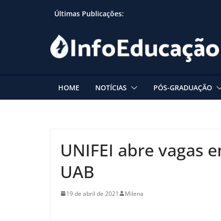
Skip
Últimas Publicações:
to
content
HOME
NOTÍCIAS
PÓS-GRADUAÇÃO
UNIFEI abre vagas e
UAB
19 de abril de 2021
Milena