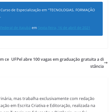
 no Curso de Especialização em "TECNOLOGIAS, FORMAÇÃO
…
 Federal de Itajubá
em
Sexta-feira, 16 de abril de 2021
om ce
UFPel abre 100 vagas em graduação gratuita a di
stância
inária, mas trabalha exclusivamente com redação
ação em Escrita Criativa e Editoração, realizada na