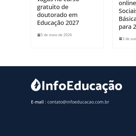
online
gratuito de
Socia
doutorado em
Básic
Educação 2027
para 
5 de maio de 2026
3 de ou
E-mail
: contato@infoeducacao.com.br