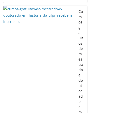
Cu
rs
os
gr
at
uit
os
de
m
es
tra
do
e
do
ut
or
ad
o
e
m