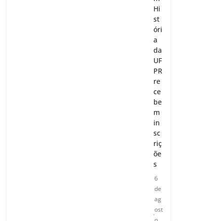
Hi
st
óri
a
da
UF
PR
re
ce
be
m
in
sc
riç
õe
s
6
de
ag
ost
o