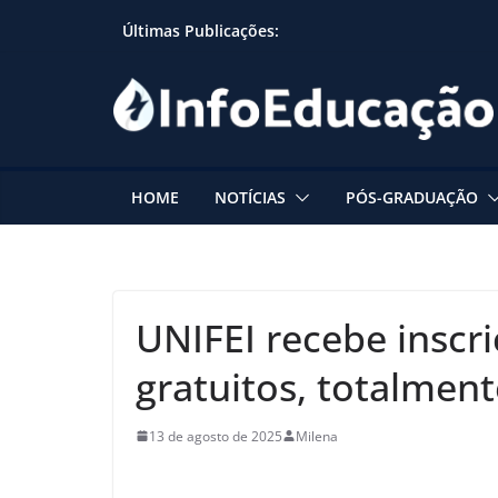
Skip
Últimas Publicações:
to
content
HOME
NOTÍCIAS
PÓS-GRADUAÇÃO
UNIFEI recebe inscr
gratuitos, totalment
13 de agosto de 2025
Milena