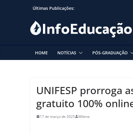
Skip
Últimas Publicações:
to
content
HOME
NOTÍCIAS
PÓS-GRADUAÇÃO
UNIFESP prorroga as
gratuito 100% onlin
17 de março de 2025
Milena