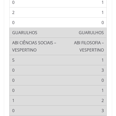
1
1
0
GUARULHOS
ABI FILOSOFIA –
VESPERTINO
1
3
0
1
2
3