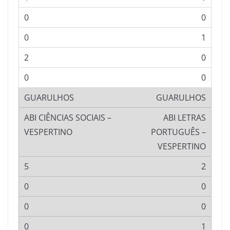
0
1
0
0
GUARULHOS
ABI LETRAS
PORTUGUÊS –
VESPERTINO
2
0
0
1