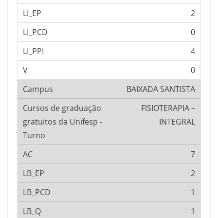
2
0
4
0
BAIXADA SANTISTA
FISIOTERAPIA –
INTEGRAL
7
2
1
1