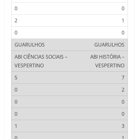
0
1
0
GUARULHOS
ABI HISTÓRIA –
VESPERTINO
7
2
0
0
3
1