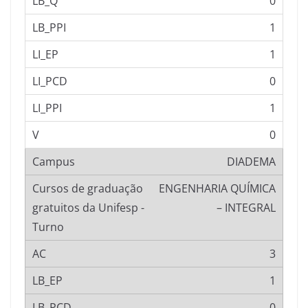
0
1
1
0
1
0
DIADEMA
ENGENHARIA QUÍMICA
– INTEGRAL
3
1
0