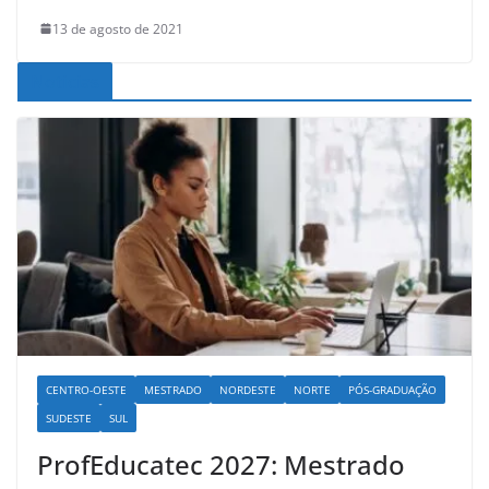
13 de agosto de 2021
Noticias
CENTRO-OESTE
MESTRADO
NORDESTE
NORTE
PÓS-GRADUAÇÃO
SUDESTE
SUL
ProfEducatec 2027: Mestrado