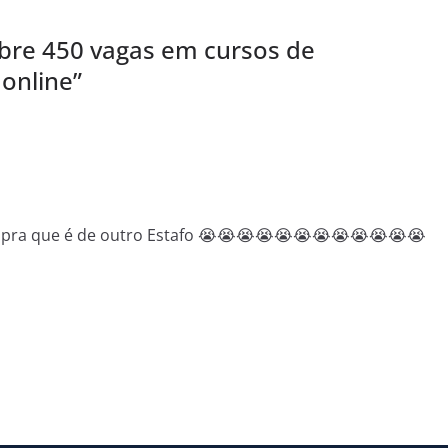
bre 450 vagas em cursos de
 online
”
 pra que é de outro Estafo 😭😭😭😭😭😭😭😭😭😭😭😭