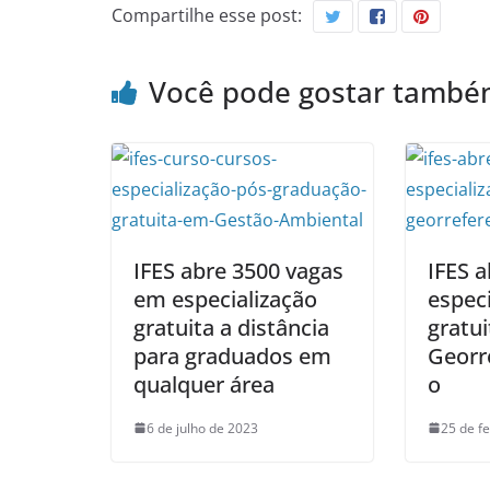
Compartilhe esse post:
Você pode gostar tamb
IFES abre 3500 vagas
IFES a
em especialização
especi
gratuita a distância
gratu
para graduados em
Georr
qualquer área
o
6 de julho de 2023
25 de f