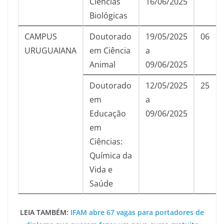
Ciências
16/06/2025
Biológicas
CAMPUS
Doutorado
19/05/2025
06
URUGUAIANA
em Ciência
a
Animal
09/06/2025
Doutorado
12/05/2025
25
em
a
Educação
09/06/2025
em
Ciências:
Química da
Vida e
Saúde
LEIA TAMBÉM:
IFAM abre 67 vagas para portadores de