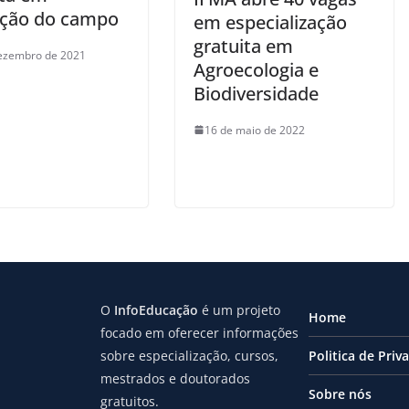
ção do campo
em especialização
gratuita em
ezembro de 2021
Agroecologia e
Biodiversidade
16 de maio de 2022
O
InfoEducação
é um projeto
Home
focado em oferecer informações
sobre especialização, cursos,
Politica de Priv
mestrados e doutorados
Sobre nós
gratuitos.