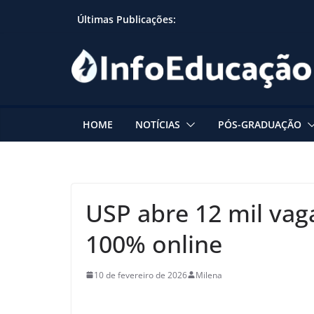
Skip
Últimas Publicações:
to
content
HOME
NOTÍCIAS
PÓS-GRADUAÇÃO
USP abre 12 mil vag
100% online
10 de fevereiro de 2026
Milena