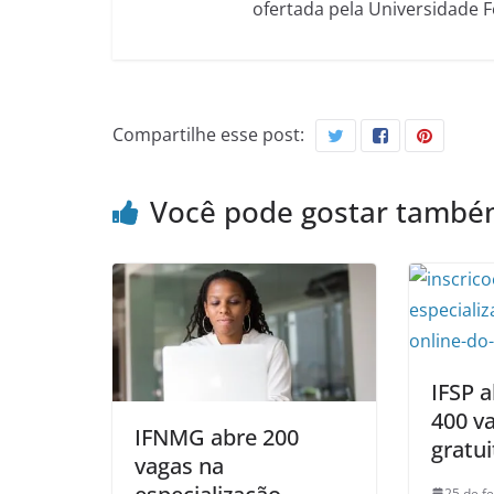
ofertada pela Universidade 
Compartilhe esse post:
Você pode gostar tamb
IFSP 
400 v
IFNMG abre 200
gratui
vagas na
25 de f