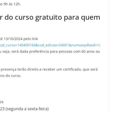
as 9h às 12h.
ar do curso gratuito para quem
té 13/10/2024 pelo link
so?cod_curso=140400164&cod_edicao=24001&numseqofeedi=1
.
 ou seja, será dada preferência para pessoas com 60 anos ou
resença terão direito a receber um certificado, que será
ino do curso.
os
23 (segunda a sexta-feira)