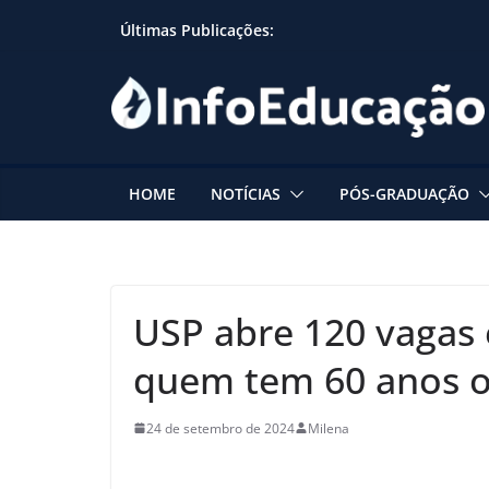
Skip
Últimas Publicações:
to
content
HOME
NOTÍCIAS
PÓS-GRADUAÇÃO
USP abre 120 vagas 
quem tem 60 anos 
24 de setembro de 2024
Milena