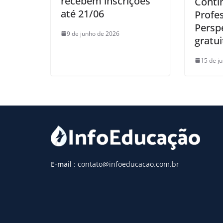
recebem inscrições
Conti
até 21/06
Profe
Perspe
9 de junho de 2026
gratui
15 de j
E-mail
: contato@infoeducacao.com.br