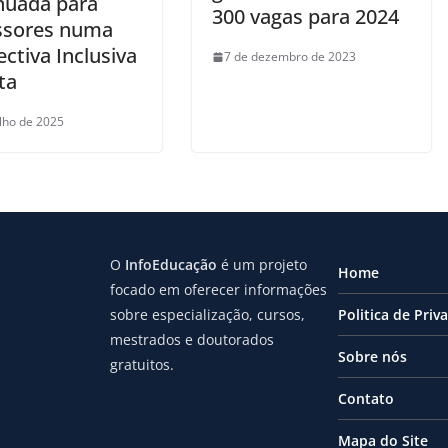
nuada para
300 vagas para 2024
ssores numa
ctiva Inclusiva
7 de dezembro de 2023
ta
ulho de 2025
O
InfoEducação
é um projeto
Home
focado em oferecer informações
sobre especialização, cursos,
Politica de Priv
mestrados e doutorados
Sobre nós
gratuitos.
Contato
Mapa do Site