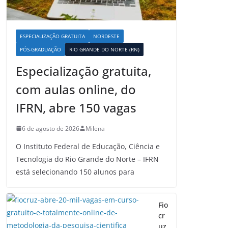
ESPECIALIZAÇÃO GRATUITA
NORDESTE
PÓS-GRADUAÇÃO
RIO GRANDE DO NORTE (RN)
Especialização gratuita,
com aulas online, do
IFRN, abre 150 vagas
6 de agosto de 2026
Milena
O Instituto Federal de Educação, Ciência e
Tecnologia do Rio Grande do Norte – IFRN
está selecionando 150 alunos para
Fio
cr
uz