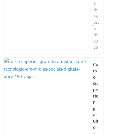
6
de
ag
ost
o
de
20
26
Cu
rs
o
su
pe
rio
r
gr
at
uit
o
a