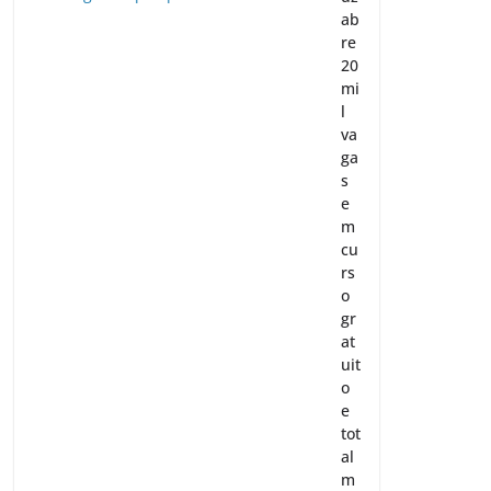
ab
re
20
mi
l
va
ga
s
e
m
cu
rs
o
gr
at
uit
o
e
tot
al
m