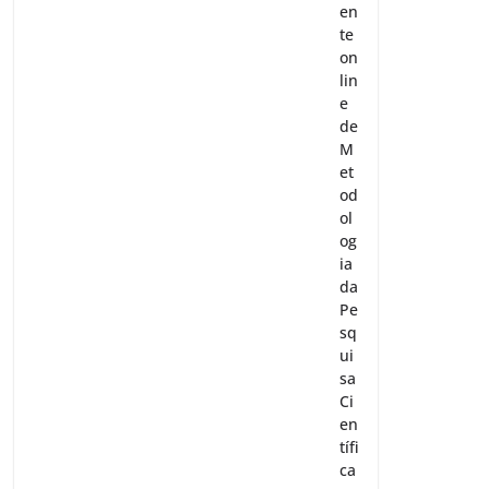
en
te
on
lin
e
de
M
et
od
ol
og
ia
da
Pe
sq
ui
sa
Ci
en
tífi
ca