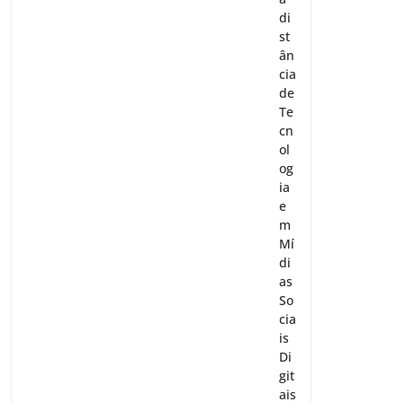
di
st
ân
cia
de
Te
cn
ol
og
ia
e
m
Mí
di
as
So
cia
is
Di
git
ais