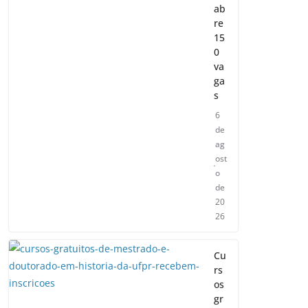
ab
re
15
0
va
ga
s
6
de
ag
ost
o
de
20
26
Cu
rs
os
gr