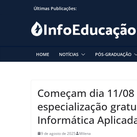
Skip
Últimas Publicações:
to
content
HOME
NOTÍCIAS
PÓS-GRADUAÇÃO
Começam dia 11/08 a
especialização gratu
Informática Aplicad
9 de agosto de 2025
Milena