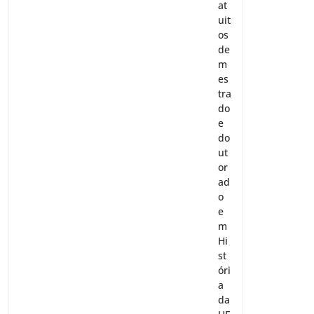
at
uit
os
de
m
es
tra
do
e
do
ut
or
ad
o
e
m
Hi
st
óri
a
da