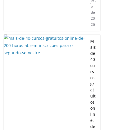
ost
o
de
20
26
M
ais
de
40
cu
rs
os
gr
at
uit
os
on
lin
e,
de