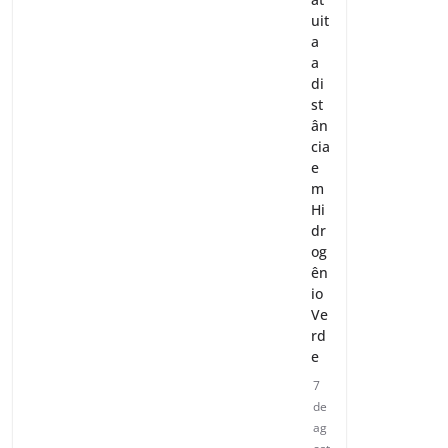
uit
a
a
di
st
ân
cia
e
m
Hi
dr
og
ên
io
Ve
rd
e
7
de
ag