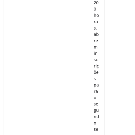
20
0
ho
ra
s,
ab
re
m
in
sc
riç
õe
s
pa
ra
o
se
gu
nd
o
se