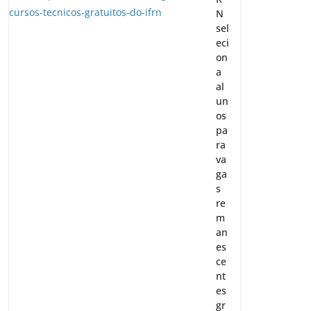
N
sel
eci
on
a
al
un
os
pa
ra
va
ga
s
re
m
an
es
ce
nt
es
gr