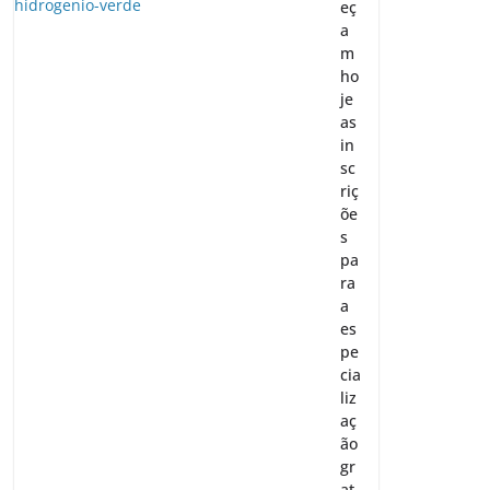
eç
a
m
ho
je
as
in
sc
riç
õe
s
pa
ra
a
es
pe
cia
liz
aç
ão
gr
at