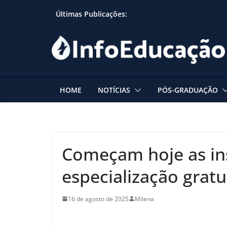
Skip
Últimas Publicações:
to
content
HOME
NOTÍCIAS
PÓS-GRADUAÇÃO
Começam hoje as ins
especialização gratu
16 de agosto de 2025
Milena