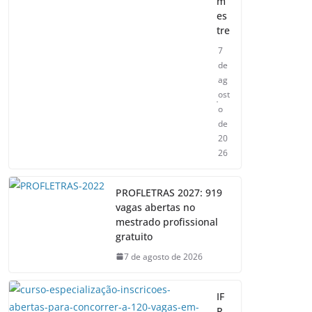
m
es
tre
7
de
ag
ost
o
de
20
26
PROFLETRAS 2027: 919
vagas abertas no
mestrado profissional
gratuito
7 de agosto de 2026
IF
R