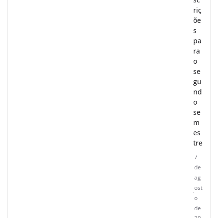
riç
õe
s
pa
ra
o
se
gu
nd
o
se
m
es
tre
7
de
ag
ost
o
de