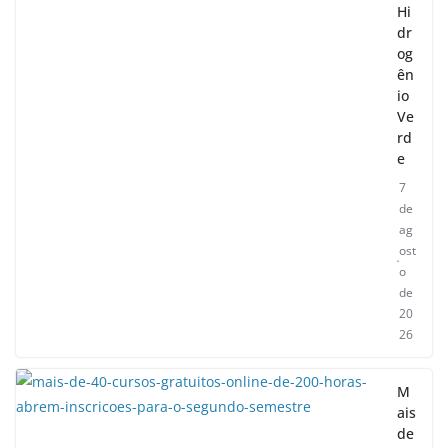
Hi
dr
og
ên
io
Ve
rd
e
7
de
ag
ost
o
de
20
26
M
ais
de