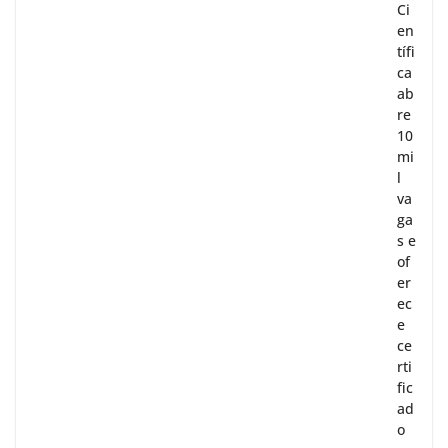
Ci
en
tífi
ca
ab
re
10
mi
l
va
ga
s e
of
er
ec
e
ce
rti
fic
ad
o