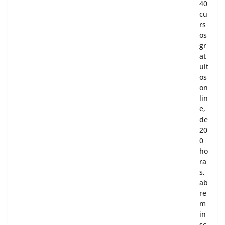
40
cu
rs
os
gr
at
uit
os
on
lin
e,
de
20
0
ho
ra
s,
ab
re
m
in
sc