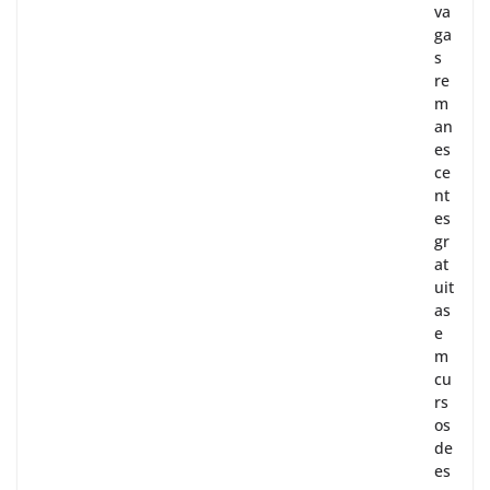
va
ga
s
re
m
an
es
ce
nt
es
gr
at
uit
as
e
m
cu
rs
os
de
es