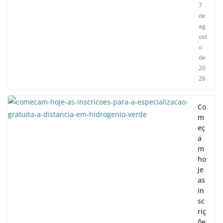
7
de
ag
ost
o
de
20
26
Co
m
eç
a
m
ho
je
as
in
sc
riç
õe