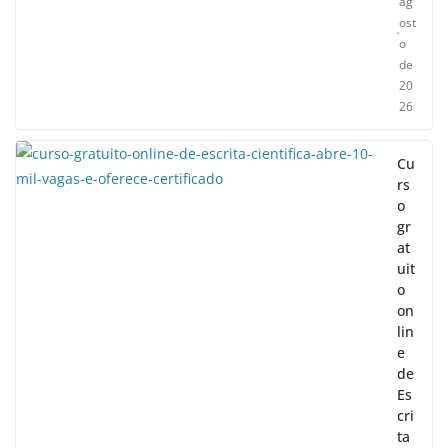
ag
ost
o
de
20
26
Cu
rs
o
gr
at
uit
o
on
lin
e
de
Es
cri
ta