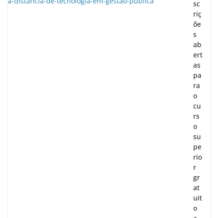
sc
riç
õe
s
ab
ert
as
pa
ra
o
cu
rs
o
su
pe
rio
r
gr
at
uit
o