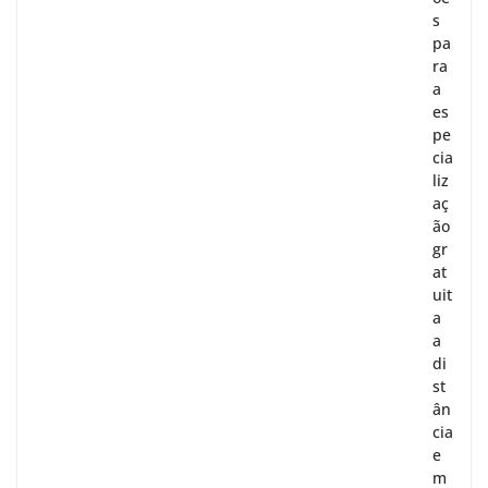
s
pa
ra
a
es
pe
cia
liz
aç
ão
gr
at
uit
a
a
di
st
ân
cia
e
m