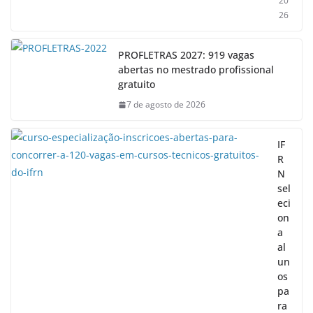
20
26
PROFLETRAS 2027: 919 vagas
abertas no mestrado profissional
gratuito
7 de agosto de 2026
IF
R
N
sel
eci
on
a
al
un
os
pa
ra