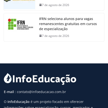
7 de agosto de 2026
IFRN seleciona alunos para vagas
remanescentes gratuitas em cursos
de especialização
7 de agosto de 2026
E-mail
: contato@infoeducacao.com.br
O
InfoEducação
é um projeto focado em oferecer
informações sobre especialização, cursos, mestrados e