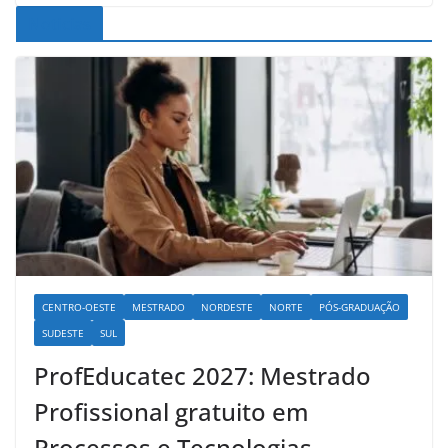
Noticias
CENTRO-OESTE
MESTRADO
NORDESTE
NORTE
PÓS-GRADUAÇÃO
SUDESTE
SUL
ProfEducatec 2027: Mestrado
Profissional gratuito em
Processos e Tecnologias