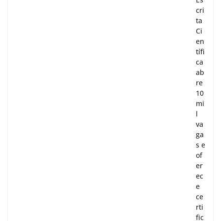
cri
ta
Ci
en
tífi
ca
ab
re
10
mi
l
va
ga
s e
of
er
ec
e
ce
rti
fic