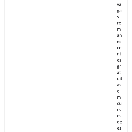
va
ga
s
re
m
an
es
ce
nt
es
gr
at
uit
as
e
m
cu
rs
os
de
es