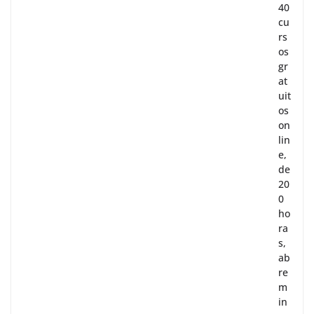
40
cu
rs
os
gr
at
uit
os
on
lin
e,
de
20
0
ho
ra
s,
ab
re
m
in