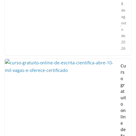
8
de
ag
ost
o
de
20
26
Cu
rs
o
gr
at
uit
o
on
lin
e
de
Es