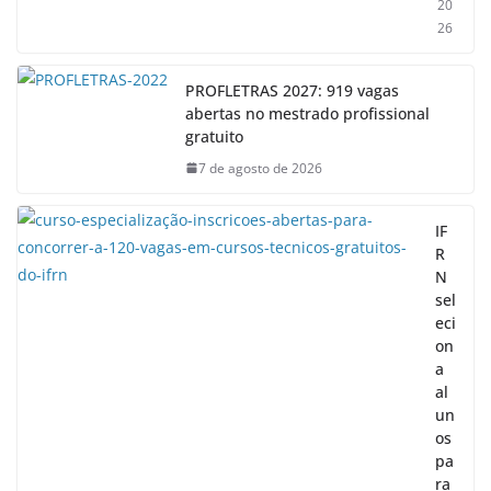
20
26
PROFLETRAS 2027: 919 vagas
abertas no mestrado profissional
gratuito
7 de agosto de 2026
IF
R
N
sel
eci
on
a
al
un
os
pa
ra