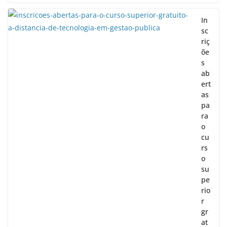
In
sc
riç
õe
s
ab
ert
as
pa
ra
o
cu
rs
o
su
pe
rio
r
gr
at