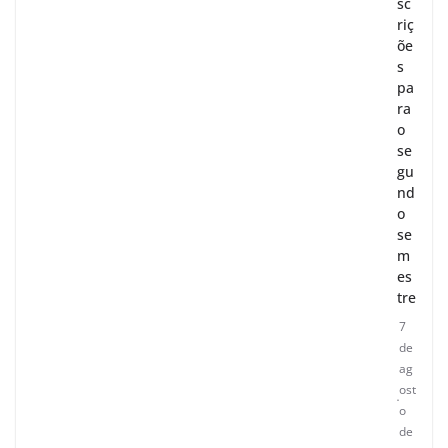
sc
riç
õe
s
pa
ra
o
se
gu
nd
o
se
m
es
tre
7
de
ag
ost
o
de