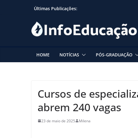
Skip
Últimas Publicações:
to
content
HOME
NOTÍCIAS
PÓS-GRADUAÇÃO
Cursos de especiali
abrem 240 vagas
23 de maio de 2025
Milena