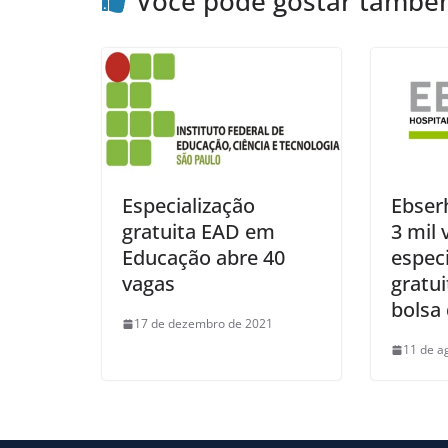
Você pode gostar tamb
Especialização
Ebser
gratuita EAD em
3 mil
Educação abre 40
especi
vagas
gratui
bolsa 
17 de dezembro de 2021
11 de a