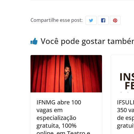
Compartilhe esse post:
Você pode gostar tamb
IFNMG abre 100
IFSUL
vagas em
350 v
especialização
de esp
gratuita, 100%
gratui
online, em Teatro e