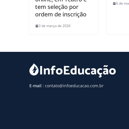
6 de ma
tem seleção por
ordem de inscrição
3 de março de 2026
E-mail
: contato@infoeducacao.com.br