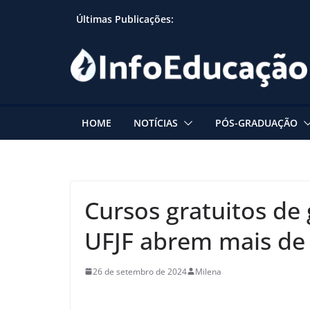
Skip
Últimas Publicações:
to
content
HOME
NOTÍCIAS
PÓS-GRADUAÇÃO
Cursos gratuitos de
UFJF abrem mais de
26 de setembro de 2024
Milena