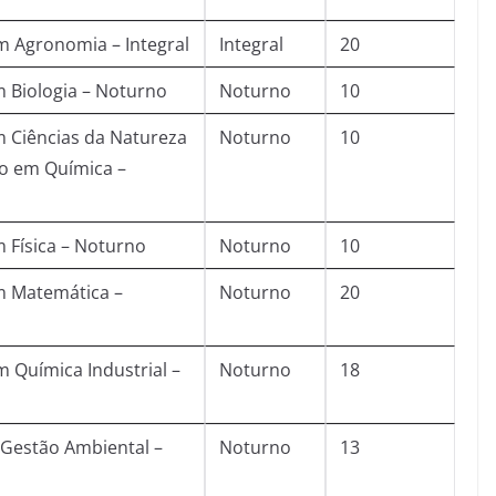
 Agronomia – Integral
Integral
20
m Biologia – Noturno
Noturno
10
m Ciências da Natureza
Noturno
10
o em Química –
m Física – Noturno
Noturno
10
m Matemática –
Noturno
20
 Química Industrial –
Noturno
18
 Gestão Ambiental –
Noturno
13