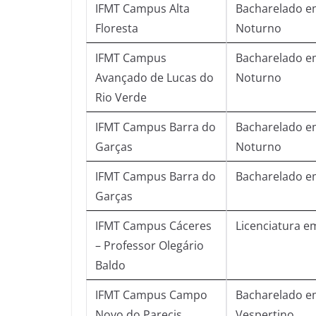
IFMT Campus Alta
Bacharelado e
Floresta
Noturno
IFMT Campus
Bacharelado em
Avançado de Lucas do
Noturno
Rio Verde
IFMT Campus Barra do
Bacharelado e
Garças
Noturno
IFMT Campus Barra do
Bacharelado e
Garças
IFMT Campus Cáceres
Licenciatura e
– Professor Olegário
Baldo
IFMT Campus Campo
Bacharelado e
Novo do Parecis
Vespertino