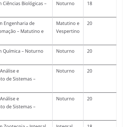
 Ciências Biológicas –
Noturno
18
m Engenharia de
Matutino e
20
omação – Matutino e
Vespertino
m Química – Noturno
Noturno
20
Análise e
Noturno
20
to de Sistemas –
Análise e
Noturno
20
to de Sistemas –
 Zootecnia – Integral
Integral
18