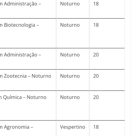
m Administração –
Noturno
18
 Biotecnologia –
Noturno
18
m Administração –
Noturno
20
m Zootecnia – Noturno
Noturno
20
m Química – Noturno
Noturno
20
m Agronomia –
Vespertino
18