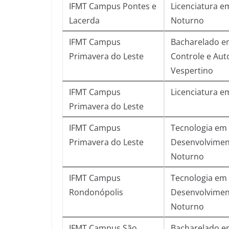
IFMT Campus Pontes e
Licenciatura em
Lacerda
Noturno
IFMT Campus
Bacharelado e
Primavera do Leste
Controle e Aut
Vespertino
IFMT Campus
Licenciatura e
Primavera do Leste
IFMT Campus
Tecnologia em 
Primavera do Leste
Desenvolvimen
Noturno
IFMT Campus
Tecnologia em 
Rondonópolis
Desenvolvimen
Noturno
IFMT Campus São
Bacharelado em