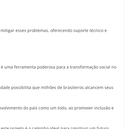
 mitigar esses problemas, oferecendo suporte técnico e
A) é uma ferramenta poderosa para a transformação social no
lidade possibilita que milhões de brasileiros alcancem seus
nvolvimento do país como um todo, ao promover inclusão e
este projeto é o caminho ideal para construir um futuro