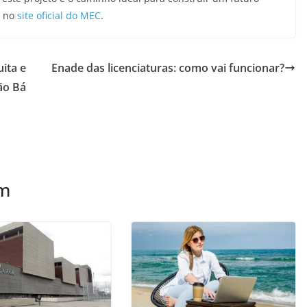
s no
site oficial do MEC
.
uita e
Enade das licenciaturas: como vai funcionar?
ão Bá
ém