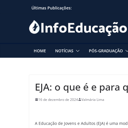
Skip
Últimas Publicações:
to
content
HOME
NOTÍCIAS
PÓS-GRADUAÇÃO
EJA: o que é e para 
16 de dezembro de 2024
Valmária Lima
A Educação de Jovens e Adultos (EJA) é uma mod