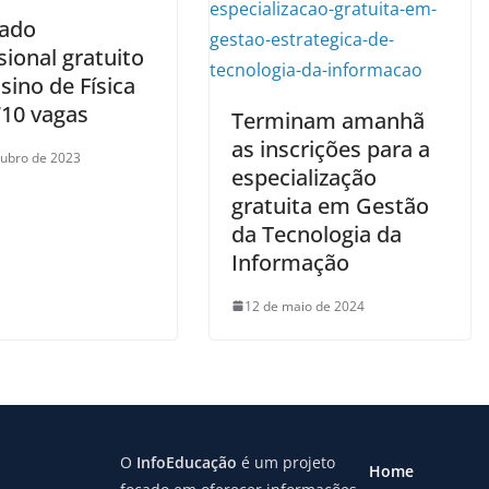
ado
sional gratuito
sino de Física
710 vagas
Terminam amanhã
as inscrições para a
tubro de 2023
especialização
gratuita em Gestão
da Tecnologia da
Informação
12 de maio de 2024
O
InfoEducação
é um projeto
Home