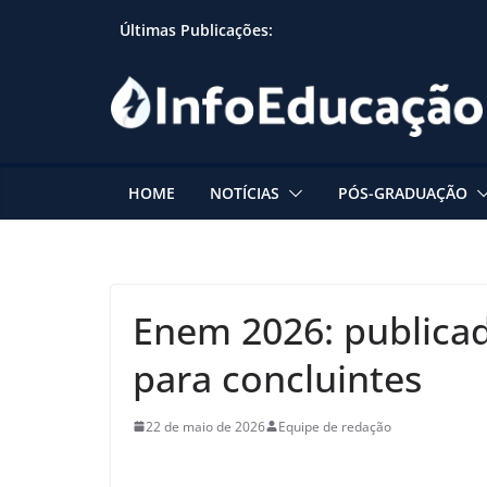
Skip
Últimas Publicações:
to
content
HOME
NOTÍCIAS
PÓS-GRADUAÇÃO
Enem 2026: publica
para concluintes
22 de maio de 2026
Equipe de redação