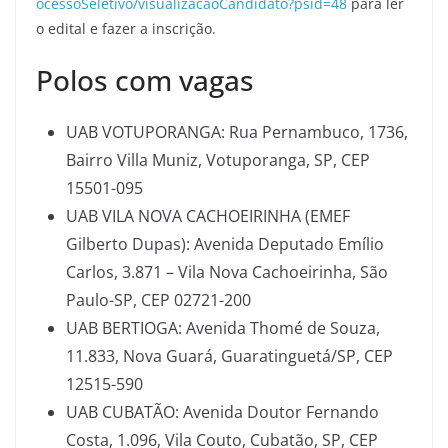
ocessoSeletivo/visualizacaoCandidato?psid=48
para ler
o edital e fazer a inscrição.
Polos com vagas
UAB VOTUPORANGA: Rua Pernambuco, 1736,
Bairro Villa Muniz, Votuporanga, SP, CEP
15501-095
UAB VILA NOVA CACHOEIRINHA (EMEF
Gilberto Dupas): Avenida Deputado Emílio
Carlos, 3.871 – Vila Nova Cachoeirinha, São
Paulo-SP, CEP 02721-200
UAB BERTIOGA: Avenida Thomé de Souza,
11.833, Nova Guará, Guaratinguetá/SP, CEP
12515-590
UAB CUBATÃO: Avenida Doutor Fernando
Costa, 1.096, Vila Couto, Cubatão, SP, CEP