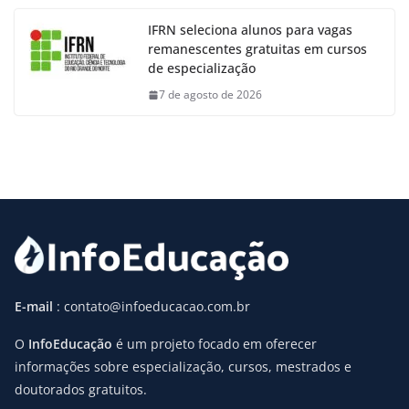
IFRN seleciona alunos para vagas
remanescentes gratuitas em cursos
de especialização
7 de agosto de 2026
E-mail
: contato@infoeducacao.com.br
O
InfoEducação
é um projeto focado em oferecer
informações sobre especialização, cursos, mestrados e
doutorados gratuitos.