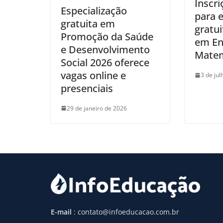
Inscri
Especialização
para e
gratuita em
gratui
Promoção da Saúde
em En
e Desenvolvimento
Matem
Social 2026 oferece
vagas online e
3 de ju
presenciais
29 de janeiro de 2026
E-mail
: contato@infoeducacao.com.br