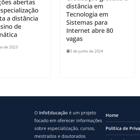
ções abertas
distância em
specialização
Tecnologia em
ta a distância
Sistemas para
sino de
Internet abre 80
ática
vagas
lho de 2023
5 de junho de 2024
O
InfoEducação
é um projeto
Home
focado em oferecer informações
sobre especialização, cursos,
Politica de Priv
mestrados e doutorados