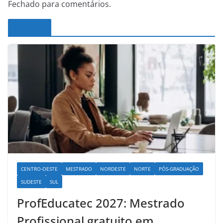
Fechado para comentários.
Noticias
CENTRO-OESTE
MESTRADO
NORDESTE
NORTE
PÓS-GRADUAÇÃO
SUDESTE
SUL
ProfEducatec 2027: Mestrado
Profissional gratuito em