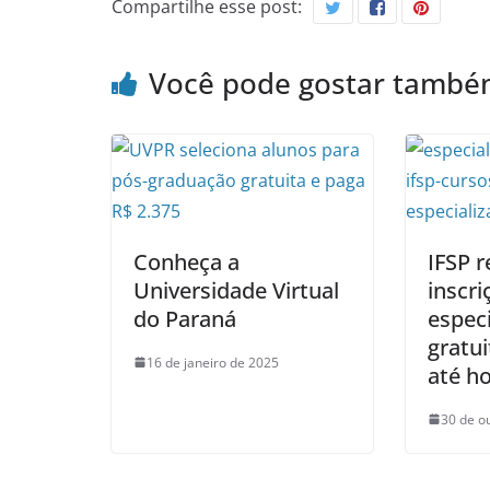
Compartilhe esse post:
Você pode gostar tamb
Conheça a
IFSP 
Universidade Virtual
inscri
do Paraná
especi
gratu
16 de janeiro de 2025
até ho
30 de o