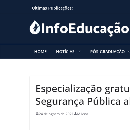
Skip
Últimas Publicações:
to
content
HOME
NOTÍCIAS
PÓS-GRADUAÇÃO
Especialização grat
Segurança Pública a
24 de agosto de 2021
Milena