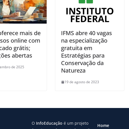
oferece mais de
IFMS abre 40 vagas
rsos online com
na especialização
icado grátis;
gratuita em
ções abertas
Estratégias para
Conservação da
tembro de 2025
Natureza
19 de agosto de 2023
O
InfoEducação
é um projeto
Home