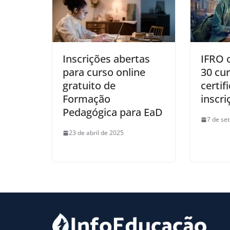
Inscrições abertas
IFRO 
para curso online
30 cu
gratuito de
certif
Formação
inscri
Pedagógica para EaD
7 de se
23 de abril de 2025