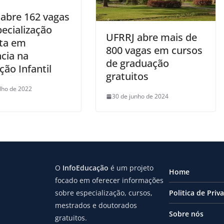
abre 162 vagas
ecialização
UFRRJ abre mais de
ita em
800 vagas em cursos
cia na
de graduação
ão Infantil
gratuitos
ulho de 2022
30 de junho de 2024
O
InfoEducação
é um projeto
Home
focado em oferecer informações
sobre especialização, cursos,
Politica de Priv
mestrados e doutorados
Sobre nós
gratuitos.