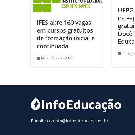
UEPG 
na esp
IFES abre 160 vagas
gratu
em cursos gratuitos
Docên
de formação inicial e
Educaç
continuada
25 de j
14 de julho de 2023
E-mail
: contato@infoeducacao.com.br