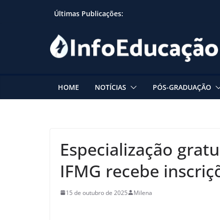
Skip
Últimas Publicações:
to
content
HOME
NOTÍCIAS
PÓS-GRADUAÇÃO
Especialização gratu
IFMG recebe inscriç
15 de outubro de 2025
Milena