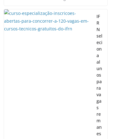
IF
R
N
sel
eci
on
a
al
un
os
pa
ra
va
ga
s
re
m
an
es