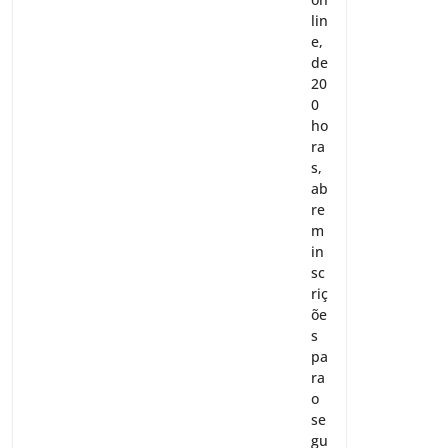
lin
e,
de
20
0
ho
ra
s,
ab
re
m
in
sc
riç
õe
s
pa
ra
o
se
gu