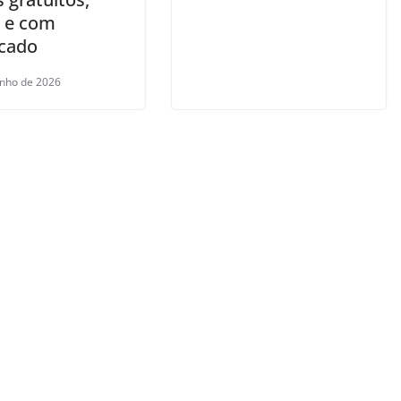
e e com
icado
unho de 2026