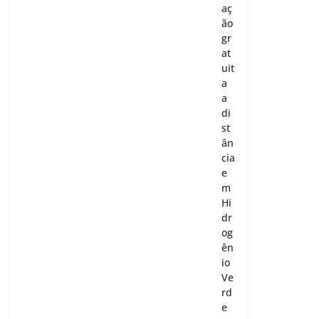
aç
ão
gr
at
uit
a
a
di
st
ân
cia
e
m
Hi
dr
og
ên
io
Ve
rd
e