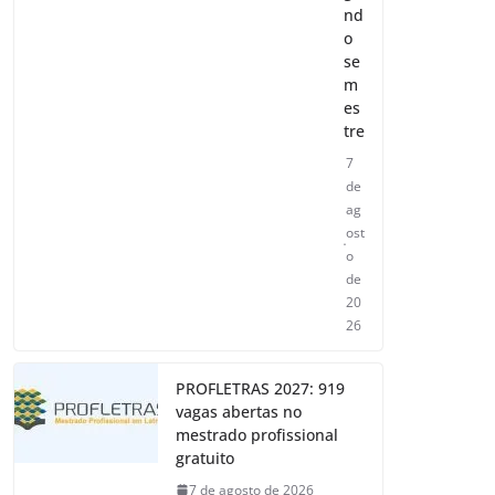
nd
o
se
m
es
tre
7
de
ag
ost
o
de
20
26
PROFLETRAS 2027: 919
vagas abertas no
mestrado profissional
gratuito
7 de agosto de 2026