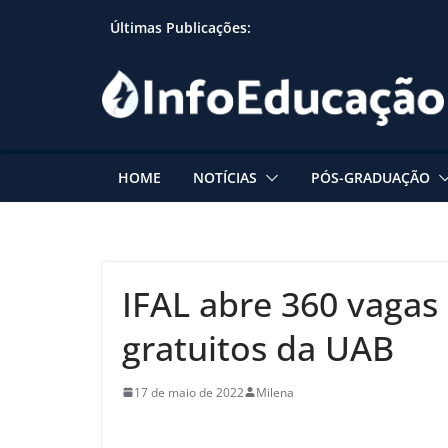
Skip
Últimas Publicações:
to
content
HOME
NOTÍCIAS
PÓS-GRADUAÇÃO
IFAL abre 360 vagas
gratuitos da UAB
17 de maio de 2022
Milena