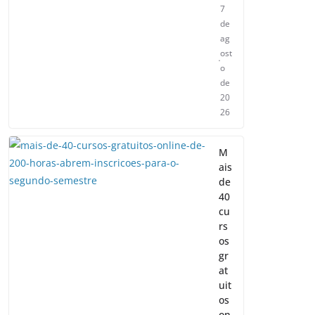
7
de
ag
ost
o
de
20
26
M
ais
de
40
cu
rs
os
gr
at
uit
os
on