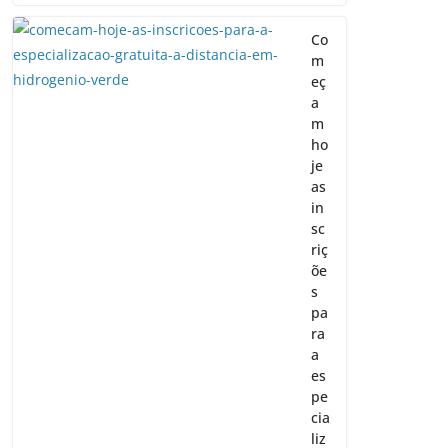
Co
m
eç
a
m
ho
je
as
in
sc
riç
õe
s
pa
ra
a
es
pe
cia
liz