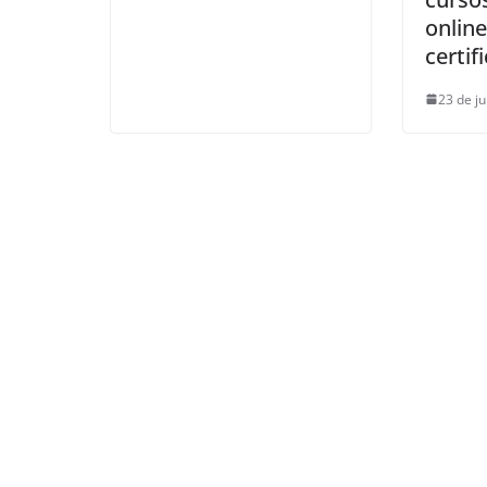
onlin
certif
23 de j