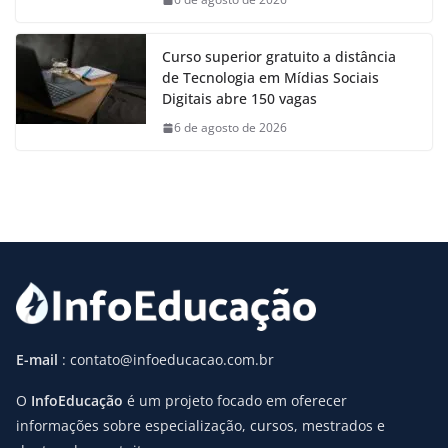
Curso superior gratuito a distância
de Tecnologia em Mídias Sociais
Digitais abre 150 vagas
6 de agosto de 2026
E-mail
: contato@infoeducacao.com.br
O
InfoEducação
é um projeto focado em oferecer
informações sobre especialização, cursos, mestrados e