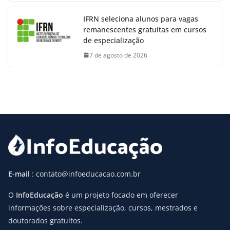
IFRN seleciona alunos para vagas
remanescentes gratuitas em cursos
de especialização
7 de agosto de 2026
E-mail
: contato@infoeducacao.com.br
O
InfoEducação
é um projeto focado em oferecer
informações sobre especialização, cursos, mestrados e
doutorados gratuitos.