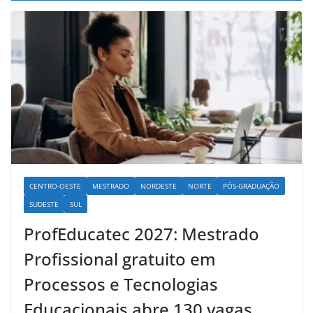
CENTRO-OESTE
MESTRADO
NORDESTE
NORTE
PÓS-GRADUAÇÃO
SUDESTE
SUL
ProfEducatec 2027: Mestrado
Profissional gratuito em
Processos e Tecnologias
Educacionais abre 130 vagas