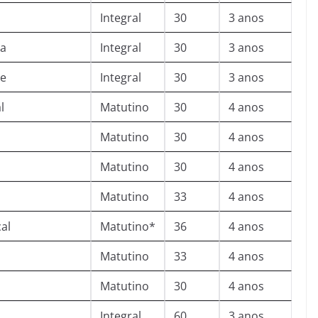
Integral
30
3 anos
ca
Integral
30
3 anos
de
Integral
30
3 anos
l
Matutino
30
4 anos
Matutino
30
4 anos
Matutino
30
4 anos
Matutino
33
4 anos
al
Matutino*
36
4 anos
Matutino
33
4 anos
Matutino
30
4 anos
Integral
60
3 anos