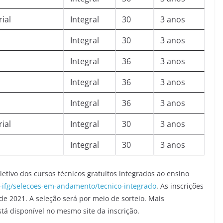
ial
Integral
30
3 anos
Integral
30
3 anos
Integral
36
3 anos
Integral
36
3 anos
Integral
36
3 anos
ial
Integral
30
3 anos
Integral
30
3 anos
etivo dos cursos técnicos gratuitos integrados ao ensino
o-ifg/selecoes-em-andamento/tecnico-integrado
. As inscrições
e 2021. A seleção será por meio de sorteio. Mais
tá disponível no mesmo site da inscrição.