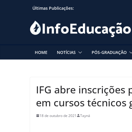
Skip
Últimas Publicações:
to
content
HOME
NOTÍCIAS
PÓS-GRADUAÇÃO
IFG abre inscrições
em cursos técnicos 
18 de outubro de 2021
Tayná